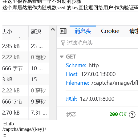
在这里很容易看到一个不对劲的步骤
这个库居然把作为随机数seed 的key直接返回给用户 作为验证
:::info
/captcha/image/{key}/
:::