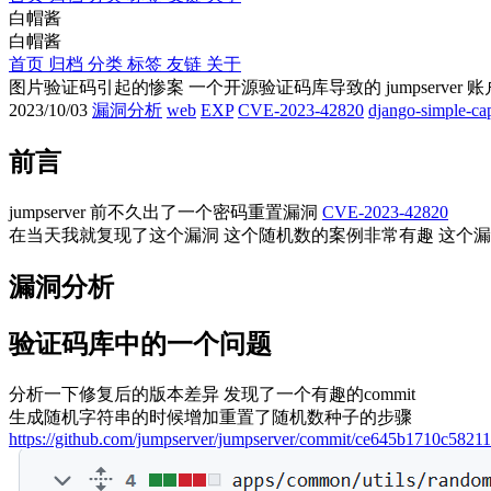
白帽酱
白帽酱
首页
归档
分类
标签
友链
关于
图片验证码引起的惨案 一个开源验证码库导致的 jumpserver 
2023/10/03
漏洞分析
web
EXP
CVE-2023-42820
django-simple-ca
前言
jumpserver 前不久出了一个密码重置漏洞
CVE-2023-42820
在当天我就复现了这个漏洞 这个随机数的案例非常有趣 这个
漏洞分析
验证码库中的一个问题
分析一下修复后的版本差异 发现了一个有趣的commit
生成随机字符串的时候增加重置了随机数种子的步骤
https://github.com/jumpserver/jumpserver/commit/ce645b1710c582