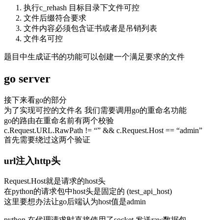
执行c_rehash 目标目录下文件可控
文件后缀符合要求
文件内容必须包含证书或者是吊销列表
文件名可控
题目中生成证书的功能可以创建一个满足要求的文件
go server
接下来看go的部分
为了实现可控的文件名 我们需要调用go的重命名功能
go的路由在重命名前有两个校验
c.Request.URL.RawPath != “” && c.Request.Host == “admin”
首先需要绕过这两个验证
url注入http头
Request.Host就是请求的host头
在python的请求包中host头是固定的 (test_api_host)
这里要想办法让go后端认为host值是admin
python 在代理请求时直接使用了socket 发送raw数据包