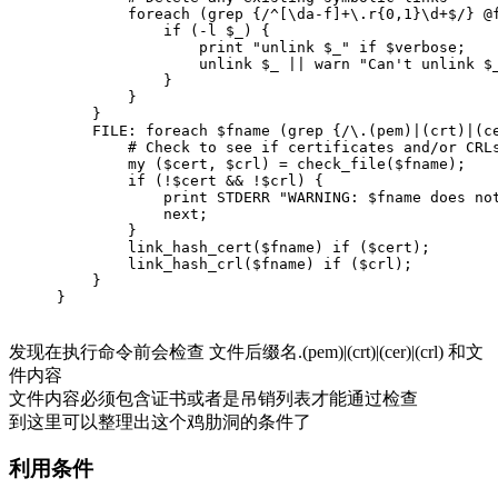
foreach
 (
grep
 {
/^[\da-f]+\.r{0,1}\d+$/
} @
if
 (-l $_) {
print
"unlink $_"
if
 $verbose;
unlink
 $_ || 
warn
"Can't unlink $
            }
        }
    }
    FILE: 
foreach
 $fname (
grep
 {
/\.(pem)|(crt)|(c
# Check to see if certificates and/or CRL
my
 ($cert, $crl) = check_file($fname);
if
 (!$cert && !$crl) {
print
 STDERR 
"WARNING: $fname does no
next
;
        }
        link_hash_cert($fname) 
if
 ($cert);
        link_hash_crl($fname) 
if
 ($crl);
    }
}
发现在执行命令前会检查 文件后缀名.(pem)|(crt)|(cer)|(crl) 和文
件内容
文件内容必须包含证书或者是吊销列表才能通过检查
到这里可以整理出这个鸡肋洞的条件了
利用条件