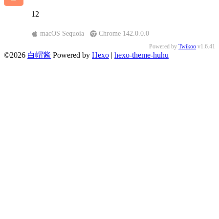
12
macOS Sequoia
Chrome 142.0.0.0
Powered by
Twikoo
v1.6.41
©2026
白帽酱
Powered by
Hexo
|
hexo-theme-huhu