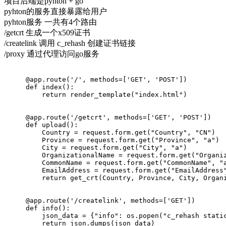
项目后端是pyhton + go
pyhton的服务直接暴露给用户
pyhton服务 一共有4个路由
/getcrt 生成一个x509证书
/createlink 调用 c_rehash 创建证书链接
/proxy 通过代理访问go服务
@app.route(
'/'
, methods=[
'GET'
, 
'POST'
]
)
def
index
():
return
 render_template(
"index.html"
)
@app.route(
'/getcrt'
, methods=[
'GET'
, 
'POST'
]
)
def
upload
():
    Country = request.form.get(
"Country"
, 
"CN"
)
    Province = request.form.get(
"Province"
, 
"a"
)
    City = request.form.get(
"City"
, 
"a"
)
    OrganizationalName = request.form.get(
"Organi
    CommonName = request.form.get(
"CommonName"
, 
"
    EmailAddress = request.form.get(
"EmailAddress
return
 get_crt(Country, Province, City, Organ
@app.route(
'/createlink'
, methods=[
'GET'
]
)
def
info
():
    json_data = {
"info"
: os.popen(
"c_rehash stati
return
 json.dumps(json_data)