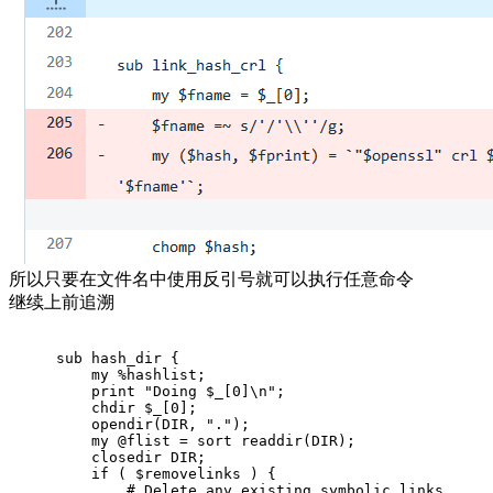
所以只要在文件名中使用反引号就可以执行任意命令
继续上前追溯
sub
hash_dir
{
my
 %hashlist;
print
"Doing $_[0]\n"
;
chdir
 $_[
0
];
opendir
(DIR, 
"."
);
my
 @flist = 
sort
readdir
(DIR);
closedir
 DIR;
if
 ( $removelinks ) {
# Delete any existing symbolic links