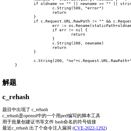
if
 oldname == 
""
 || newname == 
""
 || stri
		c.String(
500
, 
"error"
)
return
	}
if
 c.Request.URL.RawPath != 
""
 && c.Reque
		err := os.Rename(staticPath+oldn
if
 err != nil {
return
		}
		c.String(
200
, newname)
return
	}
	c.String(
200
, 
"no"
+c.Request.URL.RawPath+
}
解题
c_rehash
题目中出现了 c_rehash
c_rehash是openssl中的一个用perl编写的脚本工具
用于批量创建证书等文件 hash命名的符号链接
最近c_rehash 出了个命令注入漏洞 (
CVE-2022-1292
)