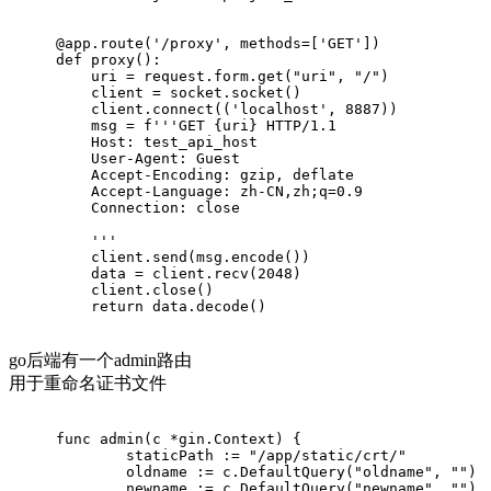
@app.route(
'/proxy'
, methods=[
'GET'
]
)
def
proxy
():
    uri = request.form.get(
"uri"
, 
"/"
)
    client = socket.socket()
    client.connect((
'localhost'
, 
8887
))
    msg = 
f'''GET 
{uri}
 HTTP/1.1
    Host: test_api_host
    User-Agent: Guest
    Accept-Encoding: gzip, deflate
    Accept-Language: zh-CN,zh;q=0.9
    Connection: close
    '''
    client.send(msg.encode())
    data = client.recv(
2048
)
    client.close()
return
 data.decode()
go后端有一个admin路由
用于重命名证书文件
func admin(c *gin.Context) {
	staticPath := 
"/app/static/crt/"
	oldname := c.DefaultQuery(
"oldname"
, 
""
)
	newname := c.DefaultQuery(
"newname"
, 
""
)